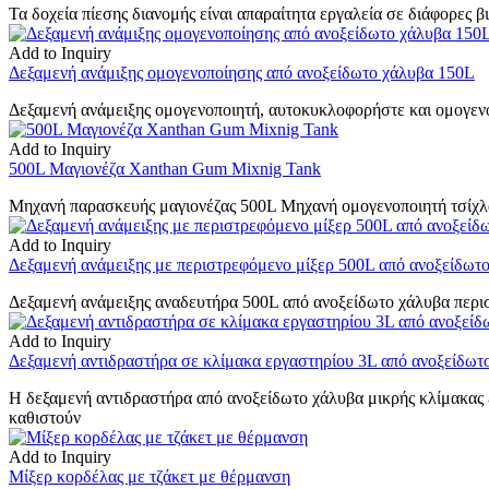
Τα δοχεία πίεσης διανομής είναι απαραίτητα εργαλεία σε διάφορες 
Add to Inquiry
Δεξαμενή ανάμιξης ομογενοποίησης από ανοξείδωτο χάλυβα 150L
Δεξαμενή ανάμειξης ομογενοποιητή, αυτοκυκλοφορήστε και ομογεν
Add to Inquiry
500L Μαγιονέζα Xanthan Gum Mixnig Tank
Μηχανή παρασκευής μαγιονέζας 500L Μηχανή ομογενοποιητή τσίχλα
Add to Inquiry
Δεξαμενή ανάμειξης με περιστρεφόμενο μίξερ 500L από ανοξείδωτ
Δεξαμενή ανάμειξης αναδευτήρα 500L από ανοξείδωτο χάλυβα περι
Add to Inquiry
Δεξαμενή αντιδραστήρα σε κλίμακα εργαστηρίου 3L από ανοξείδωτο
Η δεξαμενή αντιδραστήρα από ανοξείδωτο χάλυβα μικρής κλίμακας ε
καθιστούν
Add to Inquiry
Μίξερ κορδέλας με τζάκετ με θέρμανση