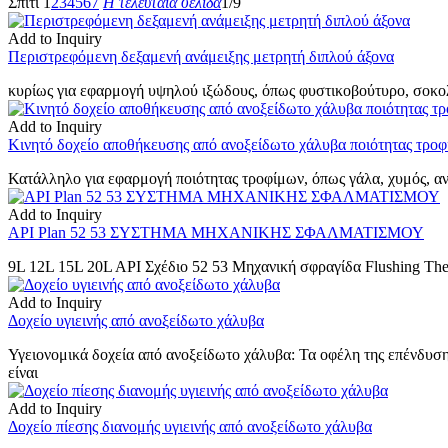
Σπίτι
1
2
3
4
5
6
7
Η τελευταία σελίδα
1/9
Add to Inquiry
Περιστρεφόμενη δεξαμενή ανάμειξης μετρητή διπλού άξονα
κυρίως για εφαρμογή υψηλού ιξώδους, όπως φυστικοβούτυρο, σοκολά
Add to Inquiry
Κινητό δοχείο αποθήκευσης από ανοξείδωτο χάλυβα ποιότητας τρο
Κατάλληλο για εφαρμογή ποιότητας τροφίμων, όπως γάλα, χυμός, αν
Add to Inquiry
API Plan 52 53 ΣΥΣΤΗΜΑ ΜΗΧΑΝΙΚΗΣ ΣΦΑΛΜΑΤΙΣΜΟΥ
9L 12L 15L 20L API Σχέδιο 52 53 Μηχανική σφραγίδα Flushing Th
Add to Inquiry
Δοχείο υγιεινής από ανοξείδωτο χάλυβα
Υγειονομικά δοχεία από ανοξείδωτο χάλυβα: Τα οφέλη της επένδυσης
είναι
Add to Inquiry
Δοχείο πίεσης διανομής υγιεινής από ανοξείδωτο χάλυβα