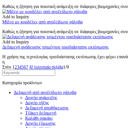
Καθώς η ζήτηση για ποιοτική ανάμειξη σε διάφορες βιομηχανίες συν
Add to Inquiry
Μίξερ με κορδέλες από ανοξείδωτο χάλυβα
Καθώς η ζήτηση για ποιοτική ανάμειξη σε διάφορες βιομηχανίες συν
Add to Inquiry
Δεξαμενή ανάδευσης τσιμέντου τρισδιάστατης εκτύπωσης
Η χρήση της τεχνολογίας τρισδιάστατης εκτύπωσης έχει φέρει επαν
η
Σπίτι
1
2
3
4
5
6
7
Η τελευταία σελίδα
1/9
Κατηγορία προϊόντων
Δεξαμενή από ανοξείδωτο χάλυβα
Δοχείο ανάμειξης
Δοχείο τήξης
Δεξαμενή αποθήκευσης
Τζάκετ δεξαμενή
Καλάθι σακάκι
Δοχείο ζύμωσης