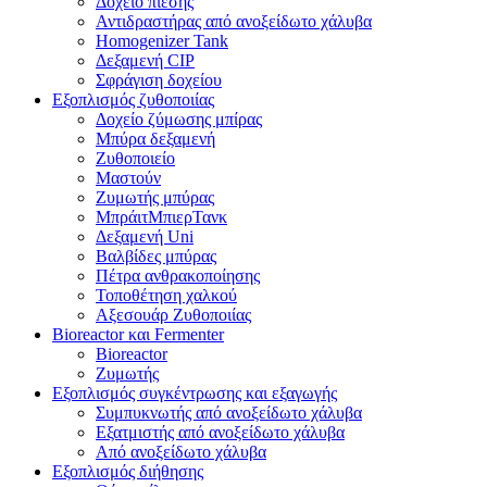
Δοχείο πίεσης
Αντιδραστήρας από ανοξείδωτο χάλυβα
Homogenizer Tank
Δεξαμενή CIP
Σφράγιση δοχείου
Εξοπλισμός ζυθοποιίας
Δοχείο ζύμωσης μπίρας
Μπύρα δεξαμενή
Ζυθοποιείο
Μαστούν
Ζυμωτής μπύρας
ΜπράιτΜπιερΤανκ
Δεξαμενή Uni
Βαλβίδες μπύρας
Πέτρα ανθρακοποίησης
Τοποθέτηση χαλκού
Αξεσουάρ Ζυθοποιίας
Bioreactor και Fermenter
Bioreactor
Ζυμωτής
Εξοπλισμός συγκέντρωσης και εξαγωγής
Συμπυκνωτής από ανοξείδωτο χάλυβα
Εξατμιστής από ανοξείδωτο χάλυβα
Από ανοξείδωτο χάλυβα
Εξοπλισμός διήθησης