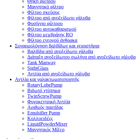
Θήκη φίλτρου
Μαγνητικό φίλτρο
Φίλτρο σκεύους
Φίλτρο από ανοξείδωτο χάλυβα
Φυσίγγιο φίλτρου
Φίλτρο αυτοκαθαρισμού
Φίλτρο μεμβράνης RO
Φίλτρο ενεργού άνθρακα
Συναρμολόγηση βαλβίδων και χειριστήρια
Βαλβίδα από ανοξείδωτο χάλυβα
Διάταξη ανοξείδωτου σωλήνα από ανοξείδωτο χάλυβα
Tank Manway
SightGlass
Αντλία από ανοξείδωτο χάλυβα
Αντλία και γαλακτωματοποιητής
RotaryLobePump
Βιδωτό χτύπημα
TwinScrewPump
Φυγοκεντρική Αντλία
Αριθμός παρτίδας
Emulsifier Pump
Κολλοειδέςς
LiquidPowderMixer
Μαγνητικός Μίξερ