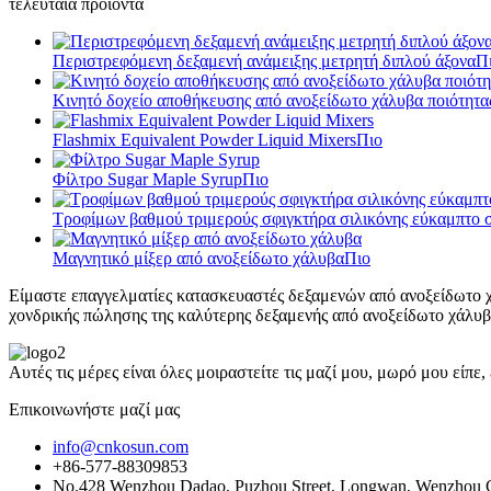
τελευταία προϊόντα
Περιστρεφόμενη δεξαμενή ανάμειξης μετρητή διπλού άξονα
Π
Κινητό δοχείο αποθήκευσης από ανοξείδωτο χάλυβα ποιότητας
Flashmix Equivalent Powder Liquid Mixers
Πιο
Φίλτρο Sugar Maple Syrup
Πιο
Τροφίμων βαθμού τριμερούς σφιγκτήρα σιλικόνης εύκαμπτο σ
Μαγνητικό μίξερ από ανοξείδωτο χάλυβα
Πιο
Είμαστε επαγγελματίες κατασκευαστές δεξαμενών από ανοξείδωτο χ
χονδρικής πώλησης της καλύτερης δεξαμενής από ανοξείδωτο χάλυβα
Αυτές τις μέρες είναι όλες μοιραστείτε τις μαζί μου, μωρό μου είπ
Επικοινωνήστε μαζί μας
info@cnkosun.com
+86-577-88309853
No.428 Wenzhou Dadao, Puzhou Street, Longwan, Wenzhou C