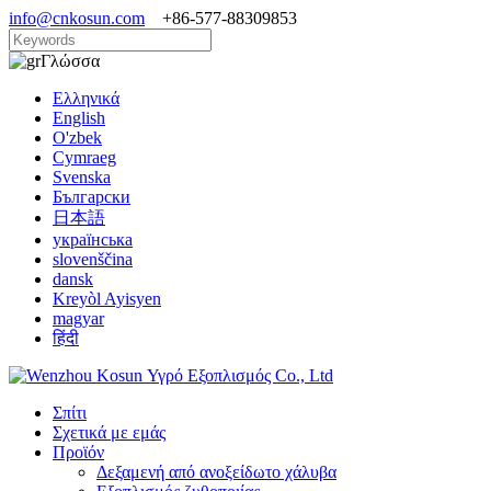
info@cnkosun.com
+86-577-88309853
Γλώσσα
Ελληνικά
English
O'zbek
Cymraeg
Svenska
Български
日本語
українська
slovenščina
dansk
Kreyòl Ayisyen
magyar
हिंदी
Σπίτι
Σχετικά με εμάς
Προϊόν
Δεξαμενή από ανοξείδωτο χάλυβα