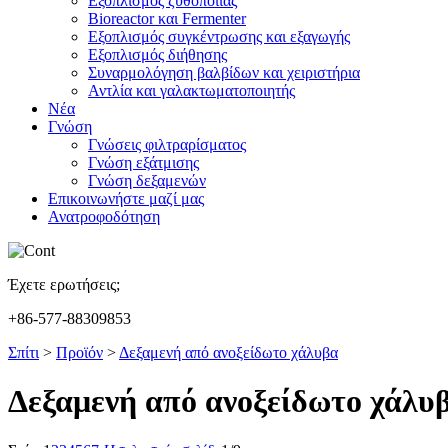
Εξοπλισμός ζυθοποιίας
Bioreactor και Fermenter
Εξοπλισμός συγκέντρωσης και εξαγωγής
Εξοπλισμός διήθησης
Συναρμολόγηση βαλβίδων και χειριστήρια
Αντλία και γαλακτωματοποιητής
Νέα
Γνώση
Γνώσεις φιλτραρίσματος
Γνώση εξάτμισης
Γνώση δεξαμενών
Επικοινωνήστε μαζί μας
Ανατροφοδότηση
Έχετε ερωτήσεις;
+86-577-88309853
Σπίτι
>
Προϊόν
>
Δεξαμενή από ανοξείδωτο χάλυβα
Δεξαμενή από ανοξείδωτο χάλυ